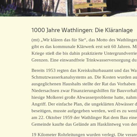
1000 Jahre Wathlingen: Die Kläranlage
(mt) „Wir klären das für Sie“, das Motto des Wathlinger
gibt es das kommunale Klärwerk erst seit 60 Jahren. M
Kriege stieß die bis dahin praktizierte Untergrundver
Grenzen. Eine einwandfreie Trinkwasserversorgung du
Bereits 1953 regten das Kreiskulturbauamt und das Wa
Schmutzwasserkanalsystems an. Die Kosten wurden auf
ausgeglichenen Haushalts stellte der Rat das Vorhaben
Niedersachsen zwar Finanzierungshilfen für Bauvorhab
hiesige Molkerei große Abwasserprobleme hatte, nah
Angriff. Der einfache Plan, die ungeklärten Abwässer
beseitigen, musste aufgegeben werden, weil es zu wen
am 22. Oktober 1959 der Wathlinger Rat dem Bau eine
Gemeinde kaufte das Gelände am Hasklintweg von der
19 Kilometer Rohrleitungen wurden verlegt. Die verans