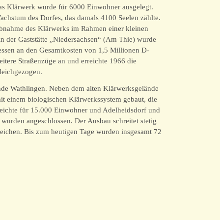
as Klärwerk wurde für 6000 Einwohner ausgelegt.
Wachstum des Dorfes, das damals 4100 Seelen zählte.
iebnahme des Klärwerks im Rahmen einer kleinen
 in der Gaststätte „Niedersachsen“ (Am Thie) wurde
ssen an den Gesamtkosten von 1,5 Millionen D-
tere Straßenzüge an und erreichte 1966 die
gleichgezogen.
inde Wathlingen. Neben dem alten Klärwerksgelände
it einem biologischen Klärwerkssystem gebaut, die
 reichte für 15.000 Einwohner und Adelheidsdorf und
 wurden angeschlossen. Der Ausbau schreitet stetig
reichen. Bis zum heutigen Tage wurden insgesamt 72