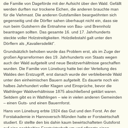
die Familie von Dageförde mit der Aufsicht über den Wald. Gefällt
werden durften nur trockene Eichen, die anderen brauchte man
für die Viehmast. Die anderen Gutsfamilien beargwöhnten sich
gegenseitig und die Dörfler sahen überhaupt nicht ein, dass sie
nun beim Gutsherrn die Entnahme von Bau- und Brennholz
beantragen sollten. Das gesamte 16. und 17. Jahrhunderts
steckte voller Holzstreitigkeiten. Holzdiebstahl galt unter den
Dörflern als „Kavaliersdelikt“.
Grundsätzlich behoben wurde das Problem erst, als im Zuge der
großen Agrarreformen des 19. Jahrhunderts von Staats wegen
auch der Wald aufgeteilt und neue Besitzverhältnisse geschaffen
wurden. Die Familie von Lüneburg hatte bei der Verteilung des
Waldes den Erstzugriff, erst danach wurde der verbleibende Wald
unter den einheimischen Bauern aufgeteilt. Es dauerte noch ein
halbes Jahrhundert voller Klagen und Einsprüche, bevor die
Wathlinger Waldverhältnisse 1875 abschließend geklärt waren.
Seitdem gibt es in Wathlingen – wie in vielen anderen Gemeinden
– einen Guts- und einen Bauernforst.
Hans von Lüneburg erbte 1924 das Gut und den Forst. An der
Forstakademie in Hannoversch-Münden hatte er Forstwirtschaft
studiert. Er stellte den bis dahin kaum bewirtschafteten Gutsforst
auf eine nachhaltige Forstwirtschaft um und pflanzte einen