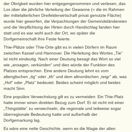
der Obrigkeit wurden hier entgegengenommen und verlesen, das
Los über die jährliche Verteilung der Gewanne (= die im Rahmen
der mittelalterlichen Dreifelderwirtschaft privat genutzte Fläche)
wurde hier geworfen, die Verpachtungen der Gemeindeländereien
und die Verpflichtung der Hirten durch Handschlag fanden hier
statt und es war wohl auch der Ort, wo später die
Dorfgemeinschaft ihre Feste feierte.
Thie-Plätze oder Thie-Orte gibt es in vielen Dörfern im Raum
zwischen Kassel und Hannover. Die Herleitung des Wortes „Tie“
ist nicht eindeutig. Nach einer Deutung besagt das Wort so viel
wie „ansagen, verkünden“ und dies würde der Funktion des
Platzes entsprechen. Eine andere Deutung lehnt es vom
altenglischen „tig“ oder „tih“ und dem altnordischen „teigr“ ab, was
„Hof“ oder „Platz“ bedeutet. Beides scheint möglich und beides
macht Sinn.
Eine populäre Verwechslung gilt es zu vermeiden: Ein Thie-Platz
hatte immer einen direkten Bezug zum Dorf. Er ist nicht mit einer
„Thingstätte“ zu verwechseln, die regionale und teilweise sogar
überregionale Bedeutung hatte und außerhalb der
Dorfgemarkung lag.
Es wäre eine nette Geschichte, wenn es die Magie der alten