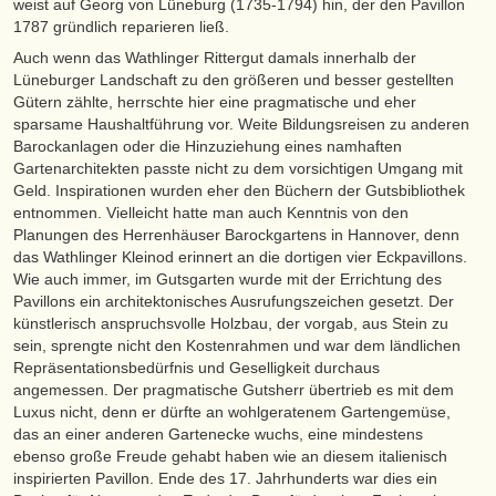
weist auf Georg von Lüneburg (1735-1794) hin, der den Pavillon
1787 gründlich reparieren ließ.
Auch wenn das Wathlinger Rittergut damals innerhalb der
Lüneburger Landschaft zu den größeren und besser gestellten
Gütern zählte, herrschte hier eine pragmatische und eher
sparsame Haushaltführung vor. Weite Bildungsreisen zu anderen
Barockanlagen oder die Hinzuziehung eines namhaften
Gartenarchitekten passte nicht zu dem vorsichtigen Umgang mit
Geld. Inspirationen wurden eher den Büchern der Gutsbibliothek
entnommen. Vielleicht hatte man auch Kenntnis von den
Planungen des Herrenhäuser Barockgartens in Hannover, denn
das Wathlinger Kleinod erinnert an die dortigen vier Eckpavillons.
Wie auch immer, im Gutsgarten wurde mit der Errichtung des
Pavillons ein architektonisches Ausrufungszeichen gesetzt. Der
künstlerisch anspruchsvolle Holzbau, der vorgab, aus Stein zu
sein, sprengte nicht den Kostenrahmen und war dem ländlichen
Repräsentationsbedürfnis und Geselligkeit durchaus
angemessen. Der pragmatische Gutsherr übertrieb es mit dem
Luxus nicht, denn er dürfte an wohlgeratenem Gartengemüse,
das an einer anderen Gartenecke wuchs, eine mindestens
ebenso große Freude gehabt haben wie an diesem italienisch
inspirierten Pavillon. Ende des 17. Jahrhunderts war dies ein