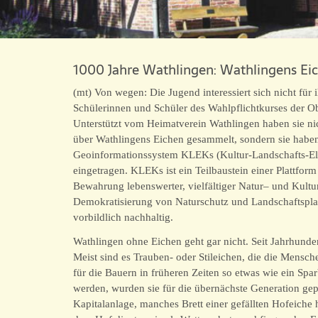
1000 Jahre Wathlingen: Wathlingens Ei
(mt) Von wegen: Die Jugend interessiert sich nicht für
Schülerinnen und Schüler des Wahlpflichtkurses der Ob
Unterstützt vom Heimatverein Wathlingen haben sie nich
über Wathlingens Eichen gesammelt, sondern sie haben 
Geoinformationssystem KLEKs (Kultur-Landschafts-El
eingetragen. KLEKs ist ein Teilbaustein einer Plattfor
Bewahrung lebenswerter, vielfältiger Natur– und Kultu
Demokratisierung von Naturschutz und Landschaftsplan
vorbildlich nachhaltig.
Wathlingen ohne Eichen geht gar nicht. Seit Jahrhundert
Meist sind es Trauben- oder Stileichen, die die Mensch
für die Bauern in früheren Zeiten so etwas wie ein Spa
werden, wurden sie für die übernächste Generation gep
Kapitalanlage, manches Brett einer gefällten Hofeiche 