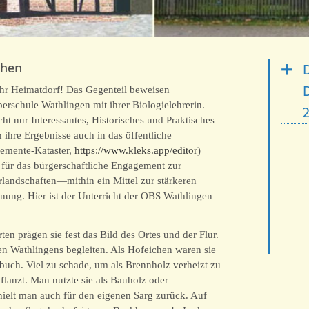
chen
D
 ihr Heimatdorf! Das Gegenteil beweisen
erschule Wathlingen mit ihrer Biologielehrerin.
t nur Interessantes, Historisches und Praktisches
ihre Ergebnisse auch in das öffentliche
emente-Kataster,
https://www.kleks.app/editor
)
m für das bürgerschaftliche Engagement zur
rlandschaften—mithin ein Mittel zur stärkeren
ung. Hier ist der Unterricht der OBS Wathlingen
en prägen sie fest das Bild des Ortes und der Flur.
en Wathlingens begleiten. Als Hofeichen waren sie
rbuch. Viel zu schade, um als Brennholz verheizt zu
flanzt. Man nutzte sie als Bauholz oder
hielt man auch für den eigenen Sarg zurück. Auf