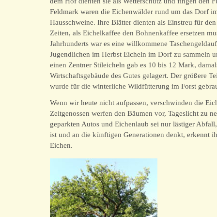
dem Hof dienten sie als Wetterschutz und fingen den 
Feldmark waren die Eichenwälder rund um das Dorf im 
Hausschweine. Ihre Blätter dienten als Einstreu für den 
Zeiten, als Eichelkaffee den Bohnenkaffee ersetzen mus
Jahrhunderts war es eine willkommene Taschengeldauf
Jugendlichen im Herbst Eicheln im Dorf zu sammeln un
einen Zentner Stileicheln gab es 10 bis 12 Mark, dama
Wirtschaftsgebäude des Gutes gelagert. Der größere Te
wurde für die winterliche Wildfütterung im Forst gebra
Wenn wir heute nicht aufpassen, verschwinden die Eic
Zeitgenossen werfen den Bäumen vor, Tageslicht zu n
geparkten Autos und Eichenlaub sei nur lästiger Abfal
ist und an die künftigen Generationen denkt, erkennt i
Eichen.