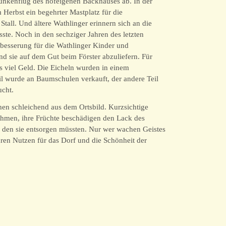
Funkenflug des hofeigenen Backhauses ab. In der
Herbst ein begehrter Mastplatz für die
Stall. Und ältere Wathlinger erinnern sich an die
ste. Noch in den sechziger Jahren des letzten
besserung für die Wathlinger Kinder und
d sie auf dem Gut beim Förster abzuliefern. Für
ls viel Geld. Die Eicheln wurden in einem
il wurde an Baumschulen verkauft, der andere Teil
ucht.
hen schleichend aus dem Ortsbild. Kurzsichtige
ehmen, ihre Früchte beschädigen den Lack des
l, den sie entsorgen müssten. Nur wer wachen Geistes
hren Nutzen für das Dorf und die Schönheit der